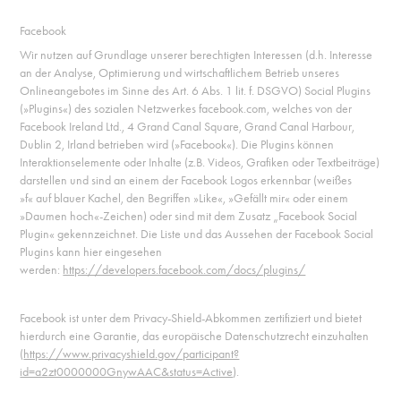
Facebook
Wir nutzen auf Grundlage unserer berechtigten Interessen (d.h. Interesse
an der Analyse, Optimierung und wirtschaftlichem Betrieb unseres
Onlineangebotes im Sinne des Art. 6 Abs. 1 lit. f. DSGVO) Social Plugins
(»Plugins«) des sozialen Netzwerkes facebook.com, welches von der
Facebook Ireland Ltd., 4 Grand Canal Square, Grand Canal Harbour,
Dublin 2, Irland betrieben wird (»Facebook«). Die Plugins können
Interaktionselemente oder Inhalte (z.B. Videos, Grafiken oder Textbeiträge)
darstellen und sind an einem der Facebook Logos erkennbar (weißes
»f« auf blauer Kachel, den Begriffen »Like«, »Gefällt mir« oder einem
»Daumen hoch«-Zeichen) oder sind mit dem Zusatz „Facebook Social
Plugin« gekennzeichnet. Die Liste und das Aussehen der Facebook Social
Plugins kann hier eingesehen
werden:
https://developers.facebook.com/docs/plugins/
Facebook ist unter dem Privacy-Shield-Abkommen zertifiziert und bietet
hierdurch eine Garantie, das europäische Datenschutzrecht einzuhalten
(
https://www.privacyshield.gov/participant?
id=a2zt0000000GnywAAC&status=Active
).