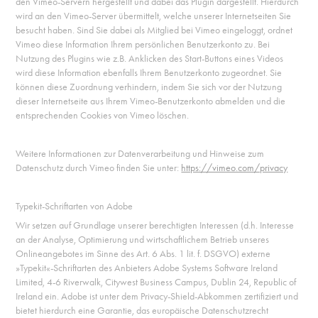
den Vimeo-Servern hergestellt und dabei das Plugin dargestellt. Hierdurch
wird an den Vimeo-Server übermittelt, welche unserer Internetseiten Sie
besucht haben. Sind Sie dabei als Mitglied bei Vimeo eingeloggt, ordnet
Vimeo diese Information Ihrem persönlichen Benutzerkonto zu. Bei
Nutzung des Plugins wie z.B. Anklicken des Start-Buttons eines Videos
wird diese Information ebenfalls Ihrem Benutzerkonto zugeordnet. Sie
können diese Zuordnung verhindern, indem Sie sich vor der Nutzung
dieser Internetseite aus Ihrem Vimeo-Benutzerkonto abmelden und die
entsprechenden Cookies von Vimeo löschen.
Weitere Informationen zur Datenverarbeitung und Hinweise zum
Datenschutz durch Vimeo finden Sie unter:
https://vimeo.com/privacy
Typekit-Schriftarten von Adobe
Wir setzen auf Grundlage unserer berechtigten Interessen (d.h. Interesse
an der Analyse, Optimierung und wirtschaftlichem Betrieb unseres
Onlineangebotes im Sinne des Art. 6 Abs. 1 lit. f. DSGVO) externe
»Typekit«-Schriftarten des Anbieters Adobe Systems Software Ireland
Limited, 4-6 Riverwalk, Citywest Business Campus, Dublin 24, Republic of
Ireland ein. Adobe ist unter dem Privacy-Shield-Abkommen zertifiziert und
bietet hierdurch eine Garantie, das europäische Datenschutzrecht