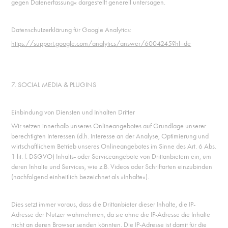
gegen Datenerfassung« dargestellt generell untersagen.
Datenschutzerklärung für Google Analytics:
https://support.google.com/analytics/answer/6004245?hl=de
7. SOCIAL MEDIA & PLUGINS
Einbindung von Diensten und Inhalten Dritter
Wir setzen innerhalb unseres Onlineangebotes auf Grundlage unserer
berechtigten Interessen (d.h. Interesse an der Analyse, Optimierung und
wirtschaftlichem Betrieb unseres Onlineangebotes im Sinne des Art. 6 Abs.
1 lit. f. DSGVO) Inhalts- oder Serviceangebote von Drittanbietern ein, um
deren Inhalte und Services, wie z.B. Videos oder Schriftarten einzubinden
(nachfolgend einheitlich bezeichnet als »Inhalte«).
Dies setzt immer voraus, dass die Drittanbieter dieser Inhalte, die IP-
Adresse der Nutzer wahrnehmen, da sie ohne die IP-Adresse die Inhalte
nicht an deren Browser senden könnten. Die IP-Adresse ist damit für die