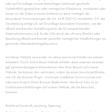
oder auf Grundlage unserer berechtigten Interessen geschieht.
Vorbehaltlich gesetzlicher oder vertraglicher Erlaubnisse, verarbeiten oder
lassen wir die Daten in einem Drittland nur beim Vorliegen der
besonderen Voraussetzungen der Art. 44 ff. DSGVO verarbeiten. D.h. die
Verarbeitung erfolgt z.B. auf Grundlage besonderer Garantien, wie der
offiziell anerkannten Feststellung eines der EU entsprechenden
Datenschutzniveaus (z.B. für die USA durch das »Privacy Shield«) oder
Beachtung offiziell anerkannter spezieller vertraglicher Verpflichtungen (so
genannte »Standardvertragsklauseln«).
Auf dieser Website verwenden wir aktive Java-Script-Inhalte von exteren
Anbietern. Durch Aufruf dieser Website erhalten diese externen Anbieter
ggf. personenbezogene Informationen über Ihren Besuch auf unserer
Website. Sie können dies verhindern, indem Sie einen Java-Script-Blocker
wie z.B. das Browser-Plugin`»NoScript« installieren (www.noscript.net)
oder Java-Script in Ihrem Browser deaktivieren. Hierdurch kann es zu
Funktionseinschränkungen auf unserer Website, die Sie besuchen,
kommen.
Rechte auf Auskunft, Löschung, Sperrung