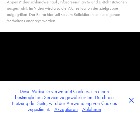
Appens“ deutschlandweit auf „Infoscreens“ an S- und U-Bahnstationen
ausgestrahlt. Im Video wird also die Wartesituation der Zielgruppe
aufgegriffen. Der Betrachter soll so zum Reflektieren seines eigenen
Verhaltens angeregt werden
Diese Webseite verwendet Cookies, um einen
bestmöglichen Service zu gewährleisten. Durch die
Nutzung der Seite, wird der Verwendung von Cookies
zugestimmt.
Akzeptieren
Ablehnen